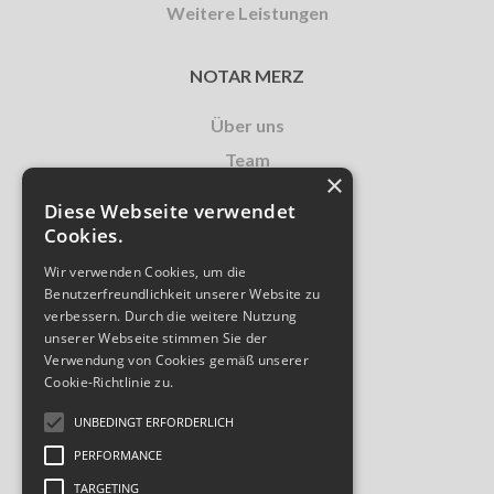
Weitere Leistungen
NOTAR MERZ
Über uns
Team
×
Kontakt
Diese Webseite verwendet
Informationen
Cookies.
Wir verwenden Cookies, um die
ADRESSE
Benutzerfreundlichkeit unserer Website zu
verbessern. Durch die weitere Nutzung
rechtsanwalt.notar.merz.
unserer Webseite stimmen Sie der
Verwendung von Cookies gemäß unserer
lic. iur. Marcel Merz
Cookie-Richtlinie zu.
Aarauerstrasse 2
UNBEDINGT ERFORDERLICH
Postfach 116
PERFORMANCE
5103 Wildegg
TARGETING